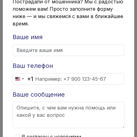
Пострадали от мошенника? Мы с радостью
Личные интересы и предпочтения
:
поможем вам! Просто заполните форму
Это помогает мошенникам создавать
ниже — и мы свяжемся с вами в ближайшее
персонализированные сообщения,
время.
которые кажутся более
Ваше имя
убедительными.
Социальные связи
: Зная, с кем
общается жертва, мошенники могут
Ваш телефон
подделывать сообщения от имени
+1
United
друзей или коллег.
States
2. Использование социального
Ваше сообщение
+1
инжиниринга
Социальный инжиниринг — это метод обмана,
основанный на манипуляции людьми. Мошенники
Я согласен с условиями