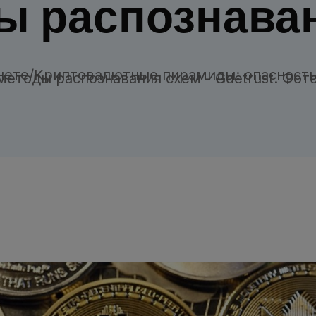
ы распознава
нете
/
Криптовалютные пирамиды: опасность