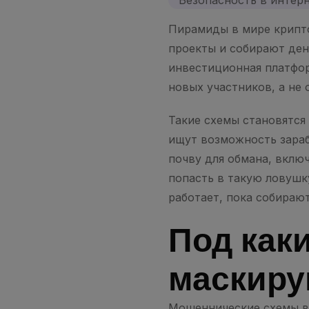
Безопасность в интер
Пирамиды в мире крипто
проекты и собирают ден
инвестиционная платформ
новых участников, а не 
Такие схемы становятся
ищут возможность зараб
почву для обмана, вклю
попасть в такую ловушку
работает, пока собираю
Под как
маскиру
Мошеннические схемы вс