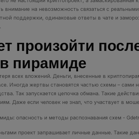
всего не настоящий криптопроект, а замаскированная 
ь внимание на невозможность связаться с реальным
ятной поддержки, одинаковые ответы в чате и замор
.
ет произойти посл
 в пирамиде
теря всех вложений. Деньги, внесенные в криптопир
все. Иногда жертвы становятся частью схемы – сами н
ства. Так запускается цепочка обмана. Такие действи
ям. Даже если человек не знал, что участвует в мош
еньгами проект запрашивает личные данные. Такие да