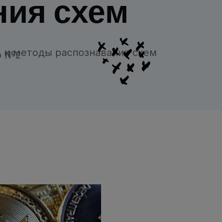
ния схем
 и методы распознавания схем