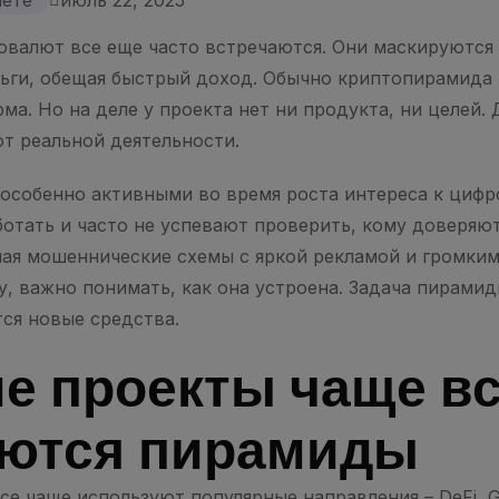
нете
июль 22, 2025
валют все еще часто встречаются. Они маскируются
ьги, обещая быстрый доход. Обычно криптопирамида 
а. Но на деле у проекта нет ни продукта, ни целей.
от реальной деятельности.
 особенно активными во время роста интереса к циф
отать и часто не успевают проверить, кому доверяют
чая мошеннические схемы с яркой рекламой и громким
, важно понимать, как она устроена. Задача пирамид
тся новые средства.
ие проекты чаще вс
ются пирамиды
е чаще используют популярные направления – DeFi, G