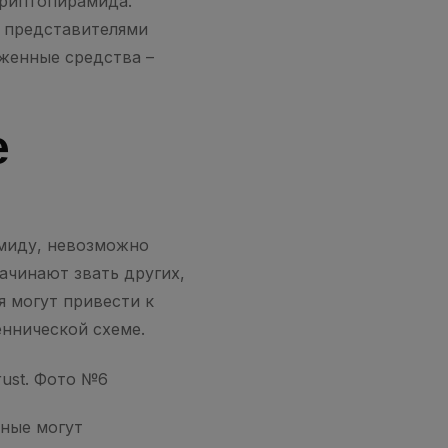
криптопирамида.
и представителями
оженные средства –
е
амиду, невозможно
ачинают звать других,
я могут привести к
еннической схеме.
нные могут