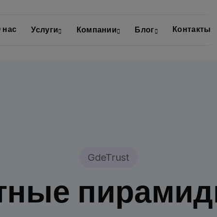
 нас
Контакты
Услуги
Компании
Блог
GdeTrust
тные пирамиды