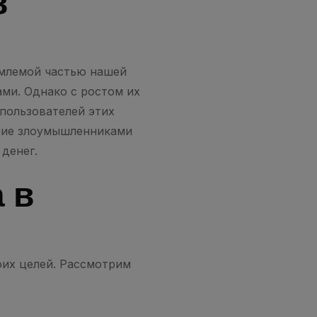
в
емлемой частью нашей
ами. Однако с ростом их
пользователей этих
ние злоумышленниками
денег.
 в
их целей. Рассмотрим