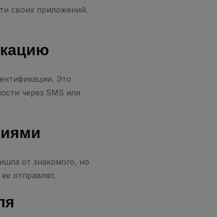
ти своих приложений.
икацию
ентификации. Это
ности через SMS или
ниями
ишла от знакомого, но
 ее отправлял.
ля