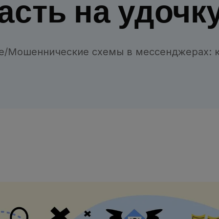
пасть на удочк
е
/
Мошеннические схемы в мессенджерах: ка