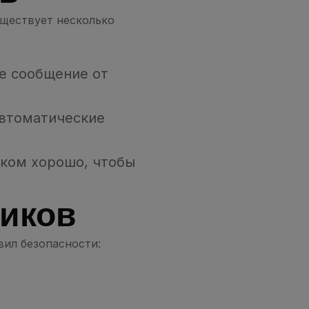
уществует несколько
те сообщение от
автоматические
шком хорошо, чтобы
иков
ил безопасности: