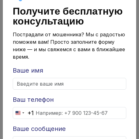
услуги вы подписываетесь.
Получите бесплатную
консультацию
Как правило, скрытые подписки существуют
только ради извлечения прибыли. Некоторые
Пострадали от мошенника? Мы с радостью
компании используют это как стратегию для
поможем вам! Просто заполните форму
удержания клиентов. Эти подписки могут не
ниже — и мы свяжемся с вами в ближайшее
время.
только значительно удорожить общие расходы, но
и усложнить процесс отмены, так как отключение
Ваше имя
одной подписки может не остановить действия по
другим.
Ваш телефон
+1
United
States
Ваше сообщение
+1