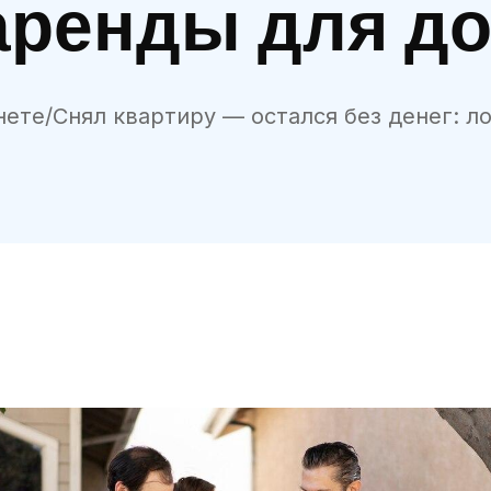
аренды для д
нете
/
Снял квартиру — остался без денег: 