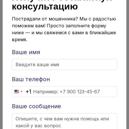
консультацию
дипломов
Пострадали от мошенника? Мы с радостью
Одним из самых эффективных методов проверки
поможем вам! Просто заполните форму
является обращение в образовательные
ниже — и мы свяжемся с вами в ближайшее
учреждения. Это позволяет подтвердить,
время.
действительно ли соискатель получал образование
Ваше имя
в данной организации. Также можно использовать
онлайн-сервисы, которые предлагают услуги
проверки дипломов. Большинство известных
учебных заведений имеют свои платформы для
Ваш телефон
проверки, где можно ввести данные выпускника и
+1
United
получить информацию о его образовании.
States
Ваше сообщение
Обращение к государственным
+1
базам данных