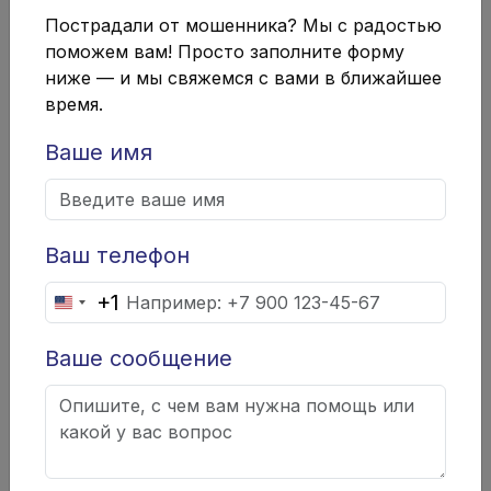
воля»
Пострадали от мошенника? Мы с радостью
поможем вам! Просто заполните форму
Иногда можно прибегнуть к стратегии «доброй
ниже — и мы свяжемся с вами в ближайшее
воли», предлагая должнику определенные уступки
время.
или рассрочку платежа. Это может быть полезно в
Ваше имя
ситуациях, когда должник временно испытывает
финансовые трудности. Например, можно
предложить снижение суммы долга в обмен на его
немедленное погашение или разработать гибкий
Ваш телефон
график платежей.
+1
United
6. Привлечение адвокатов
States
Ваше сообщение
и юридических
+1
консультантов
Если ситуация сложная или требуется
профессиональная оценка, стоит
обратиться к