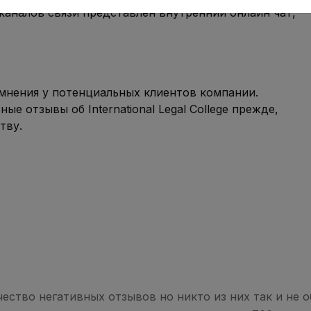
каналов связи представлен внутренний онлайн чат,
мнения у потенциальных клиентов компании.
е отзывы об International Legal College прежде,
тву.
ество негативных отзывов но никто из них так и не о