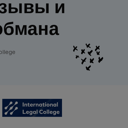
тзывы и
обмана
ollege