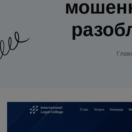
мошенн
разоб
Глав