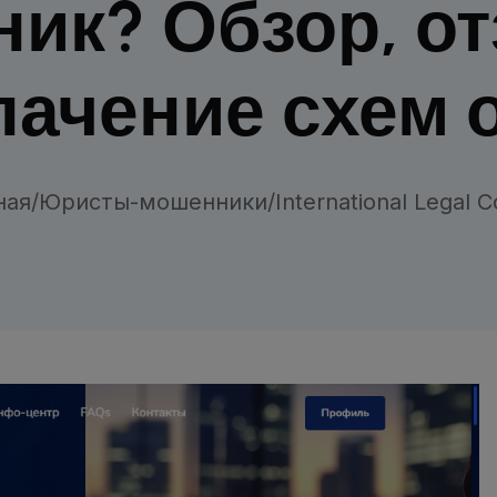
ик? Обзор, о
лачение схем 
ная
/
Юристы-мошенники
/
International Legal C