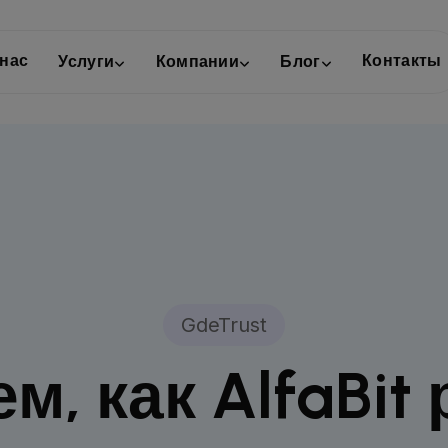
 нас
Контакты
Услуги
Компании
Блог
GdeTrust
м, как AlfaBit 