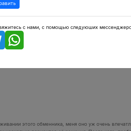
равить
вызывать большое количество оправданных
ей, из-за отсутствия документации о легальности
вяжитесь с нами, с помощью следуюших мессенджеро
льзоваться услугами площадки, возможно стоит
знакомится с предоставляемыми данными от
 настоящие клиентские отзывы об AlfaBit от
живании этого обменника, меня оно уж очень впечатли