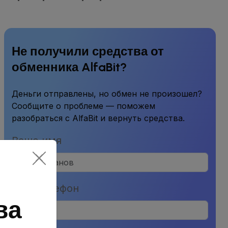
Не получили средства от
обменника AlfaBit?
Деньги отправлены, но обмен не произошел?
Сообщите о проблеме — поможем
разобраться с AlfaBit и вернуть средства.
Ваше имя
Ваш телефон
ва
No