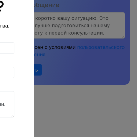
?
country
Ваше сообщение
selected
тва.
Я согласен с условиями
пользовательского
соглашения
.
Отправить