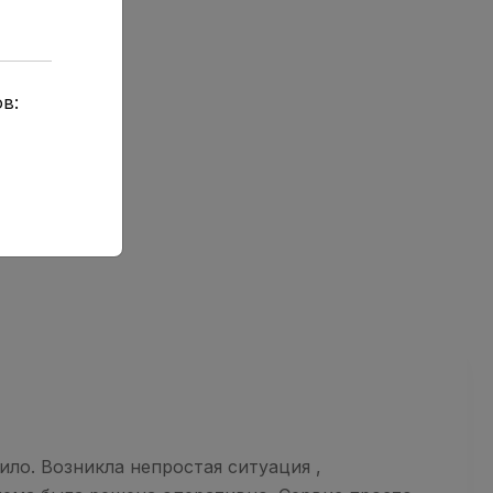
в:
ло. Возникла непростая ситуация ,