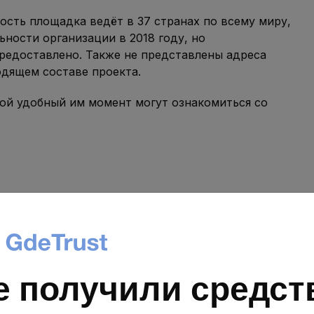
ость площадка ведёт в 37 странах по всему миру,
льности организации в 2018 году, но
редоставлено. Также не представлены адреса
одящем составе проекта.
бой удобный им момент могут ознакомиться со
:
ти”.
почты технической поддержки, также для обратной
е получили средст
айн-чат, и мессенджер Telegram.
it