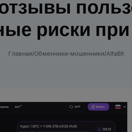
отзывы польз
ые риски при
Главная
/
Обменники-мошенники
/
AlfaBit