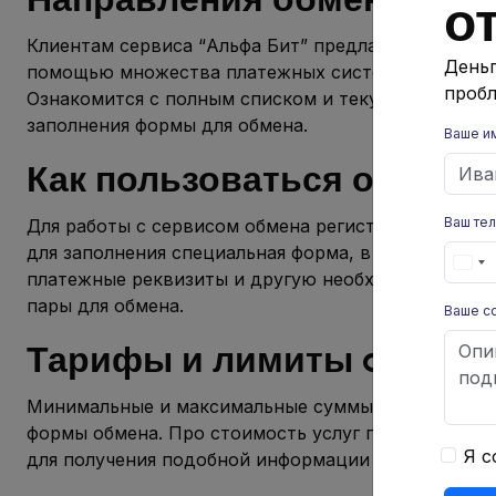
о
Клиентам сервиса “Альфа Бит” предлагается возм
Деньг
помощью множества платежных систем в соответ
пробл
Ознакомится с полным списком и текущим курсом
заполнения формы для обмена.
Ваше и
Как пользоваться обменни
Ваш те
Для работы с сервисом обмена регистрация необяз
для заполнения специальная форма, в которой нуж
платежные реквизиты и другую необходимую инфо
пары для обмена.
Ваше с
Тарифы и лимиты alfabit.o
Минимальные и максимальные суммы обмена завися
формы обмена. Про стоимость услуг платформы об
Я с
для получения подобной информации стоит обрати