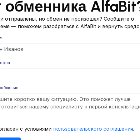
т обменника AlfaBit
ожность проводить финансовые операции с
и отправлены, но обмен не произошел? Сообщите о
ствующих им фиатных и цифровых валютах.
еме — поможем разобраться с AlfaBit и вернуть средс
 валют можно непосредственно во время
мя
ком AlfaBit
лефон
ательна, на главной странице веб-ресурса доступна
но указать валюты для обмена, сумму обмена,
рмацию, которая зависит от выбранной валютной
ообщение
rg
т от типа валюты, и будут видны при заполнении
мена валют ничего на сайте не сказано, возможно
огласен с условиями
пользовательского соглашения
.
ться в службу поддержки.