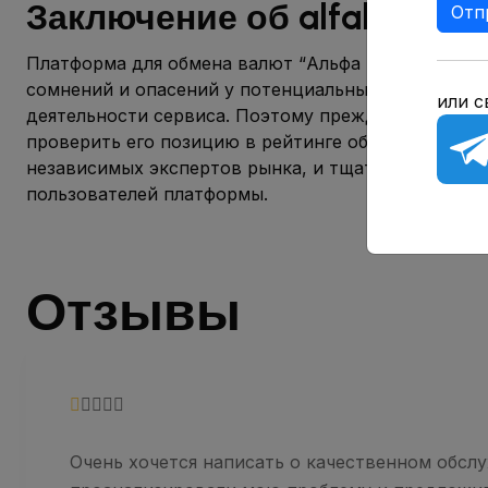
Заключение об alfabit.org
Отп
Платформа для обмена валют “Альфа Бит” может 
сомнений и опасений у потенциальных пользовател
или с
деятельности сервиса. Поэтому прежде чем воспо
проверить его позицию в рейтинге обменников, о
независимых экспертов рынка, и тщательно изучить
пользователей платформы.
Отзывы
Очень хочется написать о качественном обслу