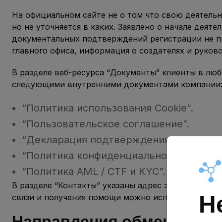
На официальном сайте не о том что свою деятельн
но не уточняется в каких. Заявлено о начале деяте
документальных подтверждений регистрации не п
главного офиса, информация о создателях и руков
В разделе веб-ресурса “Документы” клиенты в лю
следующими внутренними документами компании
“Политика использования Cookie”.
“Пользовательское соглашение”.
“Декларация подтверждения легальнос
“Политика конфиденциальности”.
“Политика AML / CTF и KYC”.
В разделе “Контакты” указаны адрес электронной 
Н
связи и получения помощи можно использовать онл
Направления обмена Alfa B