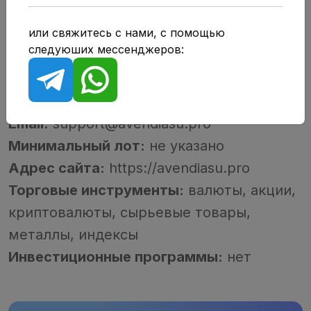
Город:
Sheffield
или свяжитесь с нами, с помощью
Типы счетов:
Beginner, Standart, Master
следуюших мессенджеров:
Адрес:
441 Ecclesall Rd, Broomhall,
Sheffield S11 8PN
Минимальный депозит:
150 USD
Email:
support@avendiasu.pro
Минимальный лот:
не указано
Адрес сайта:
https://avendiasu.pro
Торговые инструменты:
валюты, акции,
криптовалюты, сырьевые товары,
металлы, индексы
Инвестиционные программы:
нет