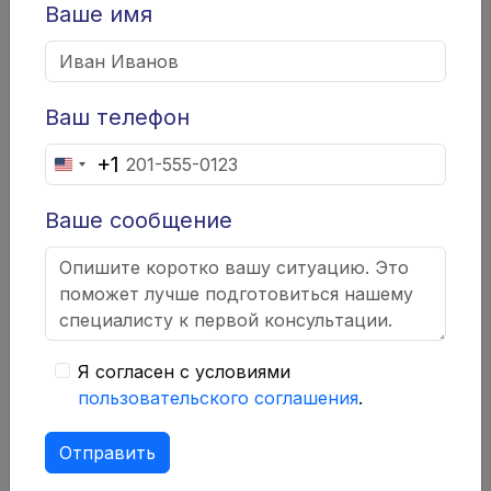
Ваше имя
Ваш телефон
+1
United
States
Ваше сообщение
+1
Сводка по компании
"Avendiasu"
Телефон:
+44 151 990 6215
Я согласен с условиями
пользовательского соглашения
.
Год основания:
2017
Страна:
Великобритания
Отправить
Регулятор:
DFSA, FCA, CySEC, ASIC